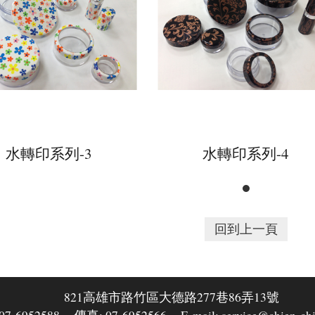
水轉印系列-3
水轉印系列-4
回到上一頁
821高雄市路竹區大德路277巷86弄13號