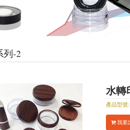
列-2
水轉
產品型號:
我要