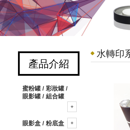
水轉印系
產品介紹
蜜粉罐 / 彩妝罐 /
眼影罐 / 組合罐
眼影盒 / 粉底盒