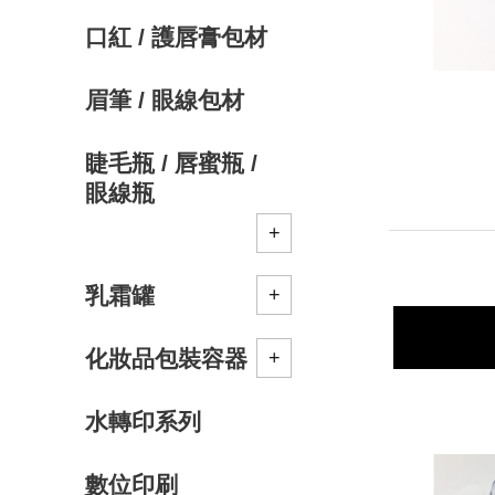
口紅 / 護唇膏包材
眉筆 / 眼線包材
睫毛瓶 / 唇蜜瓶 /
眼線瓶
乳霜罐
化妝品包裝容器
水轉印系列
數位印刷