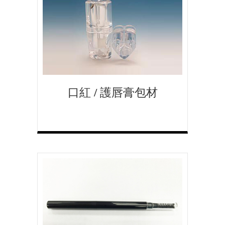
口紅 / 護唇膏包材