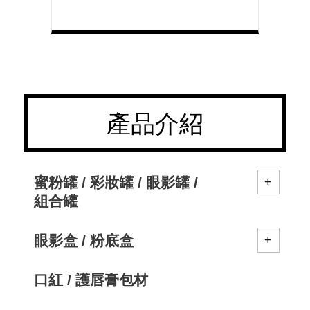
產品介紹
蜜粉罐 / 彩妝罐 / 眼影罐 /
組合罐
眼影盒 / 粉底盒
口紅 / 護唇膏包材