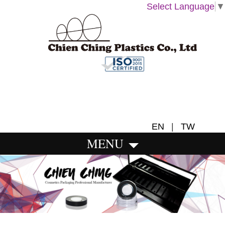
Select Language
▼
EN
|
TW
MENU