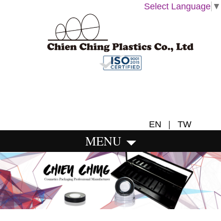
Select Language
▼
EN
|
TW
MENU