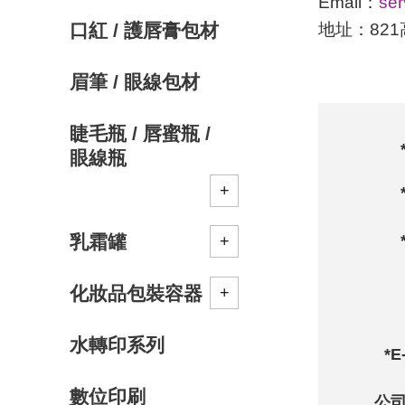
Email：
ser
地址：821
口紅 / 護唇膏包材
眉筆 / 眼線包材
睫毛瓶 / 唇蜜瓶 /
眼線瓶
乳霜罐
化妝品包裝容器
水轉印系列
*E
數位印刷
公