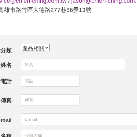
vice@chien-ching.com.tw
/
jason@chien-ching.com.
高雄市路竹區大德路277巷86弄13號
*分類
*姓名
*電話
傳真
-mail
司名稱