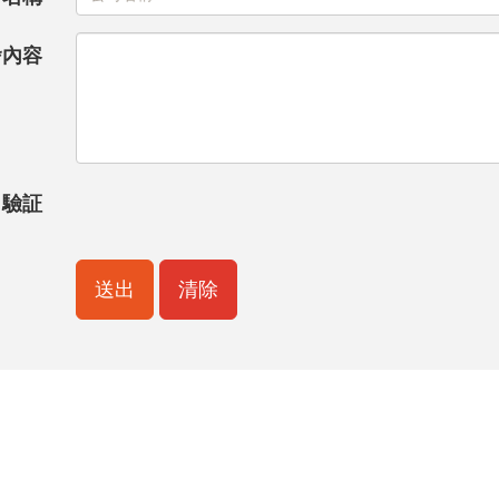
*內容
驗証
送出
清除