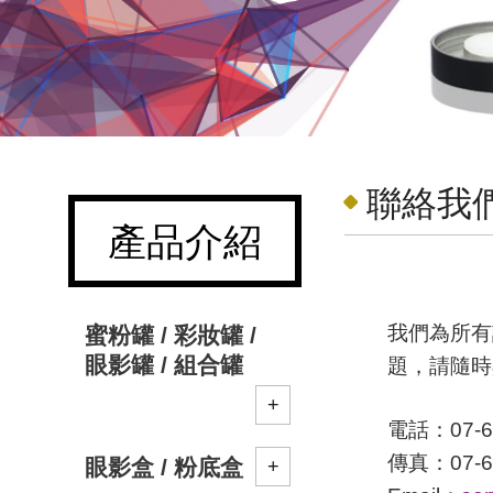
聯絡我
產品介紹
我們為所有
蜜粉罐 / 彩妝罐 /
眼影罐 / 組合罐
題，請隨時
電話：07-6
傳真：07-6
眼影盒 / 粉底盒