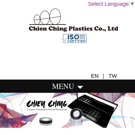
Select Language
▼
EN
|
TW
MENU