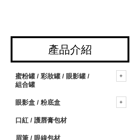
產品介紹
蜜粉罐 / 彩妝罐 / 眼影罐 /
組合罐
眼影盒 / 粉底盒
口紅 / 護唇膏包材
眉筆 / 眼線包材