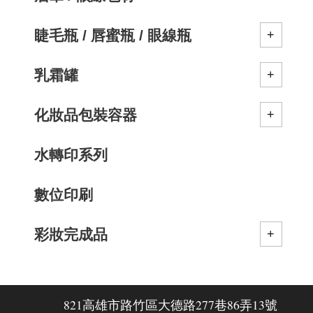
睫毛瓶 / 唇蜜瓶 / 眼線瓶
乳霜罐
化妝品包裝容器
水轉印系列
數位印刷
彩妝完成品
821高雄市路竹區大德路277巷86弄13號