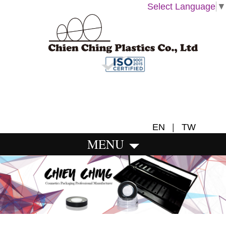
Select Language
▼
EN
|
TW
MENU