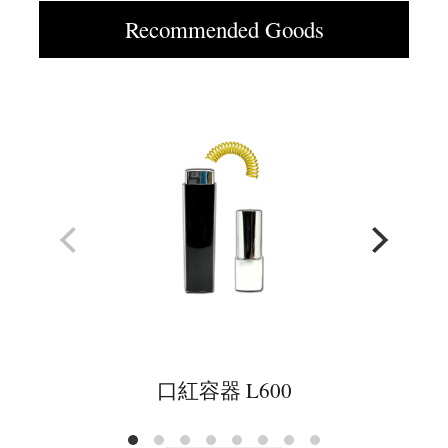
Recommended Goods
口紅容器 L600