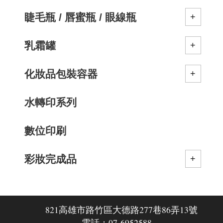
睫毛瓶 / 唇蜜瓶 / 眼線瓶
乳霜罐
化妝品包裝容器
水轉印系列
數位印刷
彩妝完成品
821高雄市路竹區大德路277巷86弄13號
電話：07-6952588