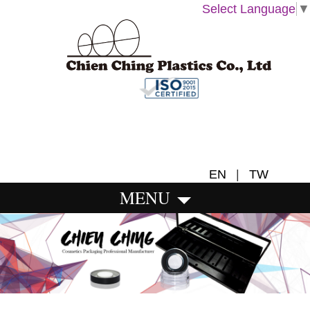
Select Language
▼
EN
|
TW
MENU