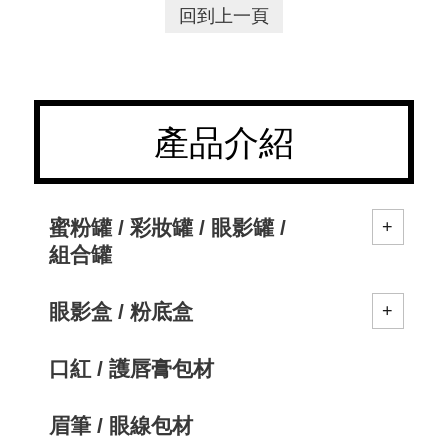
回到上一頁
產品介紹
蜜粉罐 / 彩妝罐 / 眼影罐 /
組合罐
眼影盒 / 粉底盒
口紅 / 護唇膏包材
眉筆 / 眼線包材