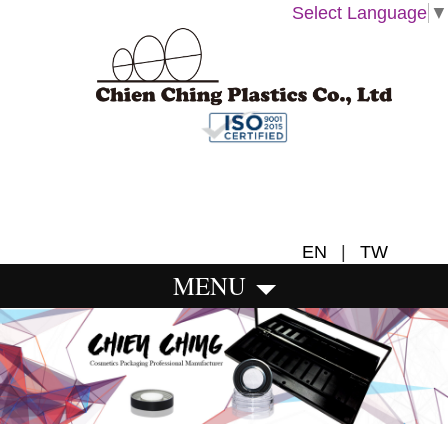
Select Language
▼
EN
|
TW
MENU